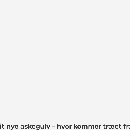
Materialesundhed
Genbrug og genanvende
Vedvarende energi og 
Forvaltning af vandress
Social retfærdighed
it nye askegulv – hvor kommer træet fr