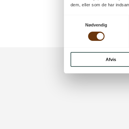
Sæbe behandlet trægulv
dem, eller som de har indsaml
Matlak behandlet trægulv
Samtykkevalg
Nødvendig
massive plankegulve
Afvis