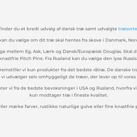
inder du et bredt udvalg af dansk træ samt udvalgte
træsorte
 kan du vælge om dit træ skal hentes fra skove i Danmark, Nor
lge mellem Eg, Ask, Lærk og Dansk/Europæisk Douglas. Skal d
knastfrie Pitch Pine. Fra Rusland kan du vælge den lyse Russis
fremstiller vi kun produkter fra det bedste råtræ. De danske tr
i udvælger selv omhyggeligt de træer, der lever op til vores 
ter vi fra de bedste bevoksninger i USA og Rusland, hvorfra v
kun modtager træ i fineste kvalitet.
ler mørke farver, rustikke naturlige gulve eller fine knastfrie 