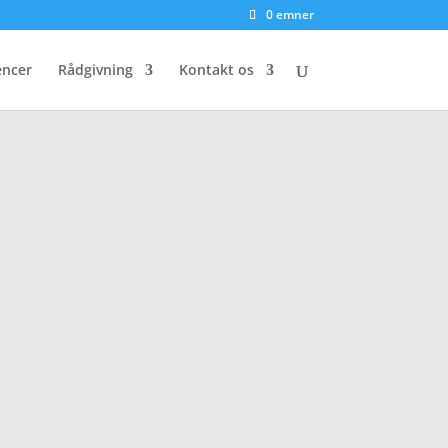
0 emner
encer
Rådgivning
Kontakt os