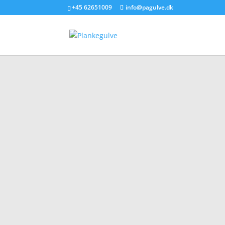
+45 62651009
info@pagulve.dk