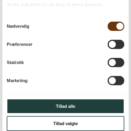
de har indsamlet fra din brug af deres tjenester.
Samtykkevalg
Nødvendig
Præferencer
Dansk produktion
Statistik
Alle vores produkter produceres på eget
Savværk på Sydfyn. Alle produkterne
Marketing
produceres med 100% grøn strøm.
Tillad alle
Tillad valgte