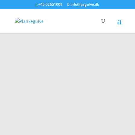
+45 62651009
info@pagulve.dk
Dansk Eg Natur
Røget
Dette fantastisk flotte egetræsgulv er 100%
produceret af danske egetræer. Vi udvælger
hver enkelt stamme i skoven specielt og bruger
kun de mest udsøgte.