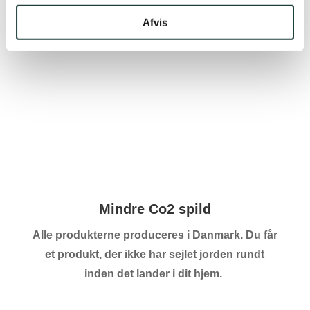
Råd & Vejledning
Afvis
Hos PA Savværk kan du altid ringe eller skrive
os. Vi står klar med svar på alle de spørgsmål
du måtte have på hjertet.
Mindre Co2 spild
Alle produkterne produceres i Danmark. Du får
et produkt, der ikke har sejlet jorden rundt
inden det lander i dit hjem.