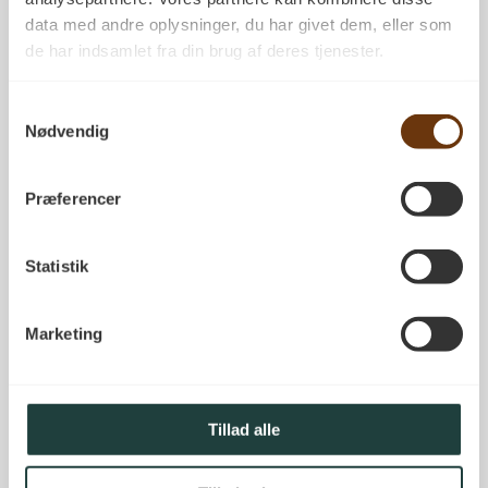
data med andre oplysninger, du har givet dem, eller som
de har indsamlet fra din brug af deres tjenester.
Materialesundhed
Samtykkevalg
Nødvendig
Genbrug og genanvendelse
Vedvarende energi og carbon management
Forvaltning af vandressourcen
Præferencer
Social retfærdighed
Statistik
Marketing
Tillad alle