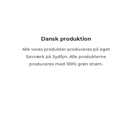
Dansk produktion
Alle vores produkter produceres på eget
Savværk på Sydfyn. Alle produkterne
produceres med 100% grøn strøm.
Råd & Vejledning
Hos PA Savværk kan du altid ringe eller skrive
os. Vi står klar med svar på alle de spørgsmål du