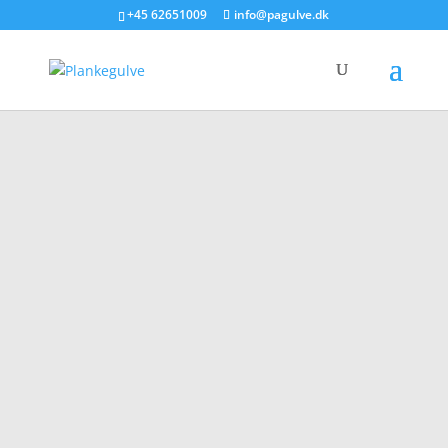
+45 62651009
info@pagulve.dk
Vi ønsker at
fremme
bæredygtig
drift og
produktion