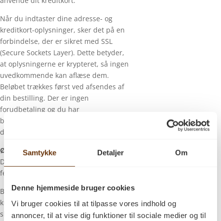
anvende dit kreditkort.
Når du indtaster dine adresse- og
kreditkort-oplysninger, sker det på en
forbindelse, der er sikret med SSL
(Secure Sockets Layer). Dette betyder,
at oplysningerne er krypteret, så ingen
uvedkommende kan aflæse dem.
Beløbet trækkes først ved afsendes af
din bestilling. Der er ingen
forudbetaling og du har
banksikkerheden, idet du betaler med
dit kreditkort.
Øvrigt
Samtykke
Detaljer
Om
Der tages forbehold for skrivefejl, og
fejlagtig prissætning.
Denne hjemmeside bruger cookies
Billederne på hver enkelt trægulv er
kun retningsgivende, og kan alt efter
Vi bruger cookies til at tilpasse vores indhold og
skærmtype variere til det faktiske gulv.
annoncer, til at vise dig funktioner til sociale medier og til