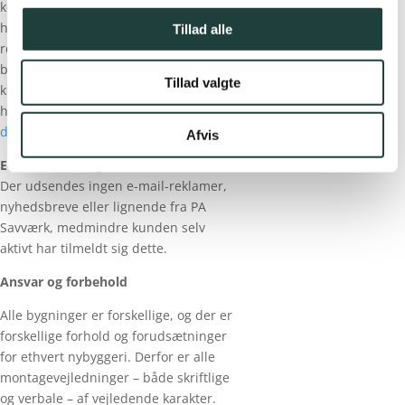
kommissionens online klageportal,
hvilket dog hovedsageligt vil være
Tillad alle
relevant, hvis du er forbruger med
bopæl uden for Danmark. Du finder
Tillad valgte
klageportalen
her:
http://ec.europa.eu/consumers/o
dr/
.
Afvis
E-Markedsføring
Der udsendes ingen e-mail-reklamer,
nyhedsbreve eller lignende fra PA
Savværk, medmindre kunden selv
aktivt har tilmeldt sig dette.
Ansvar og forbehold
Alle bygninger er forskellige, og der er
forskellige forhold og forudsætninger
for ethvert nybyggeri. Derfor er alle
montagevejledninger – både skriftlige
og verbale – af vejledende karakter.