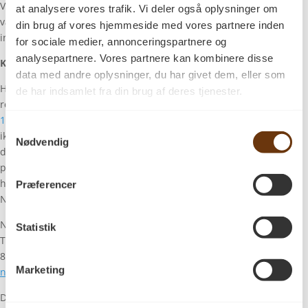
Vi anbefaler derfor altid at få en
at analysere vores trafik. Vi deler også oplysninger om
vareprøve på det pågældende gulv
din brug af vores hjemmeside med vores partnere inden
inden bestilling.
for sociale medier, annonceringspartnere og
analysepartnere. Vores partnere kan kombinere disse
Klageadgang
data med andre oplysninger, du har givet dem, eller som
Hvis du vil klage over dit køb, skal du
de har indsamlet fra din brug af deres tjenester.
rette henvendelse til telefon
+45 6265
1009
email
info@pagulve.dk
. Hvis det
Samtykkevalg
ikke lykkes os at finde en løsning, kan
Nødvendig
du indgive en klage til relevante nævn
på området, såfremt betingelserne
herfor er opfyldt. Du kan klage til
Præferencer
Nævnenes Hus:
Nævnenes Hus
Statistik
Toldboden 2
8800 Viborg
Marketing
naevneneshus.dk
Du kan også anvende EU-