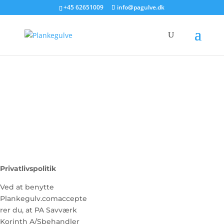
+45 62651009
info@pagulve.dk
Privatlivspolitik
Ved at benytte
Plankegulv.comaccepte
rer du, at PA Savværk
Korinth A/Sbehandler