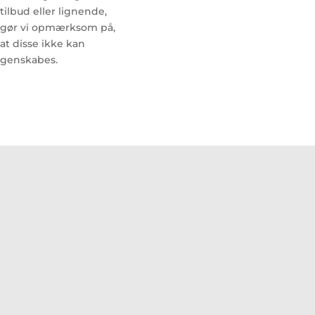
tilbud eller lignende,
gør vi opmærksom på,
at disse ikke kan
genskabes.
Evnen til at flytte os i takt med tiden uden at svigte vores
grundlæggende værdier som passionerede træmænd og
– kvinder er fortsat PA Savværks mest fremtrædende
varemærke. Igennem vores mere end 125 års erfaring er
det den kompromisløse kvalitetssans helt ned i detaljen,