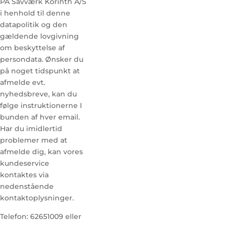
PA Savværk Korinth A/S
i henhold til denne
datapolitik og den
gældende lovgivning
om beskyttelse af
persondata. Ønsker du
på noget tidspunkt at
afmelde evt.
nyhedsbreve, kan du
følge instruktionerne I
bunden af hver email.
Har du imidlertid
problemer med at
afmelde dig, kan vores
kundeservice
kontaktes via
nedenstående
kontaktoplysninger.
Telefon: 62651009 eller