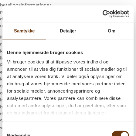
betalingsinformationer
på krypterede servere,
der ikke kan tilgås
udefra.
Samtykke
Detaljer
Om
Kreditkortinformatione
r behandles af
kortindløsere og kan
Denne hjemmeside bruger cookies
ikke tilgås af hverken
Vi bruger cookies til at tilpasse vores indhold og
PA Savværk Korinth A/S
annoncer, til at vise dig funktioner til sociale medier og til
eller ansatte hos
at analysere vores trafik. Vi deler også oplysninger om
kortindløsere. Disse
din brug af vores hjemmeside med vores partnere inden
transaktioner
for sociale medier, annonceringspartnere og
opbevares ikke på
analysepartnere. Vores partnere kan kombinere disse
interne servere og
data med andre oplysninger, du har givet dem, eller som
behandles på intet
de har indsamlet fra din brug af deres tjenester.
tidspunkt af PA
Savværk Korinth A/S
selv.
Samtykkevalg
Nødvendig