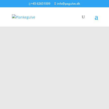
+45 62651009
info@pagulve.dk
Dansk Ask
Select
Dansk asketræ er kendt for sin utrolig
slidstærke overflade og sine lange træfibre,
hvilket gør dette til et af de mest slidstærke
gulve på markedet.