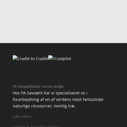
Gå tilbage til referencer
Vi respekterer vores miljø
Hos PA Savværk har vi specialiseret os i
forarbejdning af en af verdens mest fantastiske
naturlige ressourcer, nemlig træ.
Læs mere
Cookie & privatlivspolitik