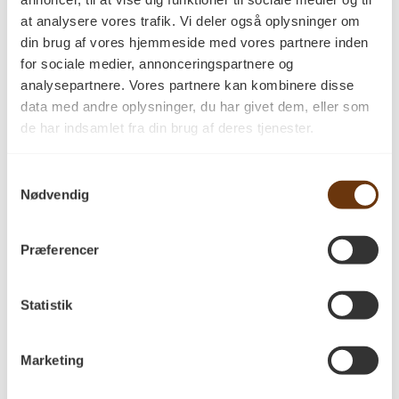
at analysere vores trafik. Vi deler også oplysninger om
Hvorfor vælge et
din brug af vores hjemmeside med vores partnere inden
for sociale medier, annonceringspartnere og
massivt
analysepartnere. Vores partnere kan kombinere disse
data med andre oplysninger, du har givet dem, eller som
plankegulv fra PA
de har indsamlet fra din brug af deres tjenester.
Savværk
Samtykkevalg
Nødvendig
Præferencer
Statistik
Marketing