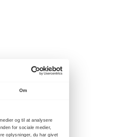
llige
trægulve
i vores program
lv
gulv
Om
 medier og til at analysere
nden for sociale medier,
e oplysninger, du har givet