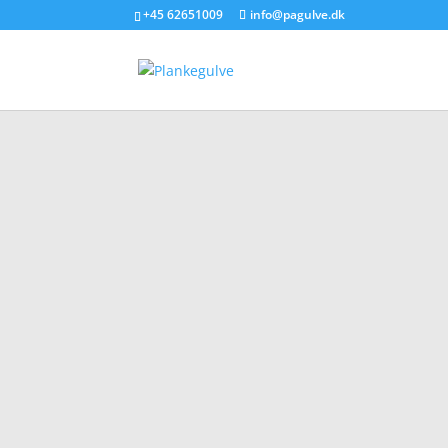
+45 62651009
info@pagulve.dk