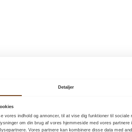
Vi har mange forske
Ask parketgulv
Douglas parketgu
Ege parketgulv
Pitch Pine parket
Fyr parketgulv
Detaljer
Select trægulve
ookies
se vores indhold og annoncer, til at vise dig funktioner til sociale
oplysninger om din brug af vores hjemmeside med vores partnere i
Natur trægulve
,
ysepartnere. Vores partnere kan kombinere disse data med andr