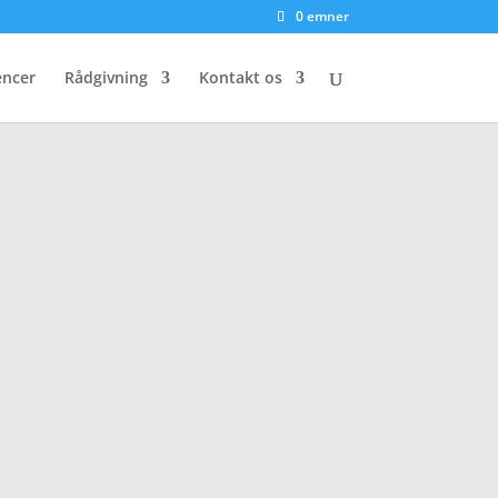
0 emner
encer
Rådgivning
Kontakt os