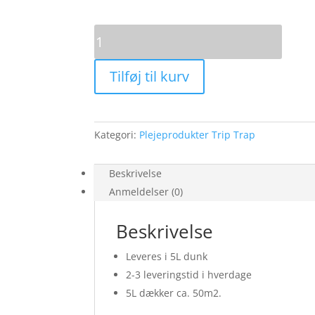
Trip
Trap
Natursæbe,
Tilføj til kurv
natur
5
liter
antal
Kategori:
Plejeprodukter Trip Trap
Beskrivelse
Anmeldelser (0)
Beskrivelse
Leveres i 5L dunk
2-3 leveringstid i hverdage
5L dækker ca. 50m2.