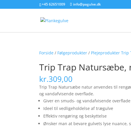
+45 62651009
info@pagulve.dk
Forside
/
Følgeprodukter
/
Plejeprodukter Trip
Trip Trap Natursæbe, n
kr.
309,00
Trip Trap Natursæbe natur anvendes til rengøri
og vandafvisende overflade.
Giver en smuds- og vandafvisende overflade
Ideel til vedligeholdelse af trægulve
Effektiv rengøring og beskyttelse
Ønsker man at bevare gulvets lyse nuance,