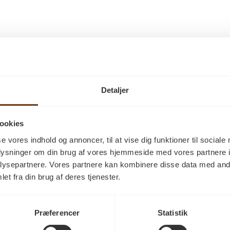
Detaljer
atursæbe, natur 5 liter”
.
Krævede felter er markeret med
*
ookies
se vores indhold og annoncer, til at vise dig funktioner til sociale
oplysninger om din brug af vores hjemmeside med vores partnere i
ysepartnere. Vores partnere kan kombinere disse data med andr
et fra din brug af deres tjenester.
Præferencer
Statistik