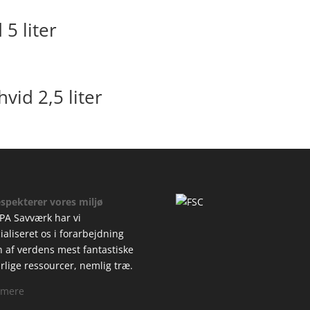
5 liter
vid 2,5 liter
espekterer vores miljø
PA Savværk har vi
ialiseret os i forarbejdning
n af verdens mest fantastiske
rlige ressourcer, nemlig træ.
 mere