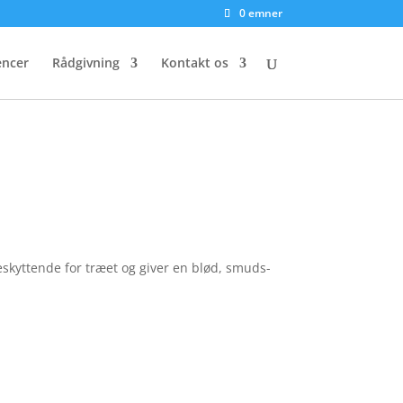
0 emner
encer
Rådgivning
Kontakt os
eskyttende for træet og giver en blød, smuds-