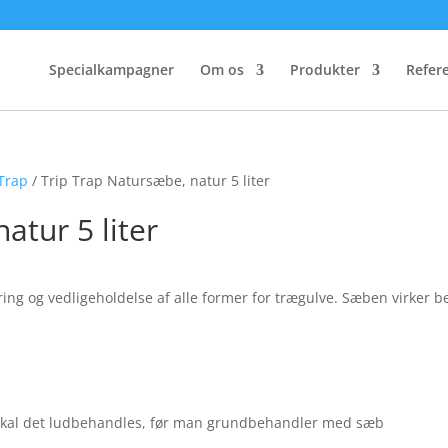
Specialkampagner
Om os
Produkter
Refer
 Trap
/ Trip Trap Natursæbe, natur 5 liter
atur 5 liter
ng og vedligeholdelse af alle former for trægulve. Sæben virker b
 skal det ludbehandles, før man grundbehandler med sæb