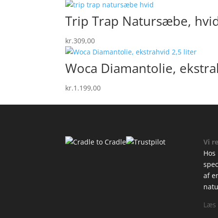
Trip Trap Natursæbe, hvid 
kr.
309,00
Woca Diamantolie, ekstrah
kr.
1.199,00
Vi r
Hos 
spec
af e
natu
Læs