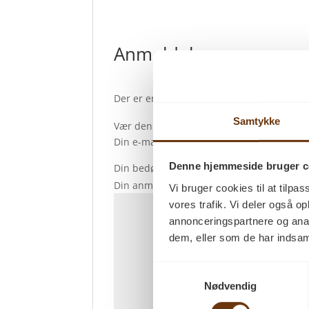
Anmeldelser
Der er endnu ikke nogle anmeldelser.
Samtykke
Vær den første til at anmelde “Trip Trap N
Din e-mailadresse vil ikke blive publiceret
Denne hjemmeside bruger c
Din bedømmelse
*
Din anmeldelse
*
Vi bruger cookies til at tilpas
vores trafik. Vi deler også 
annonceringspartnere og anal
dem, eller som de har indsaml
Samtykkevalg
Nødvendig