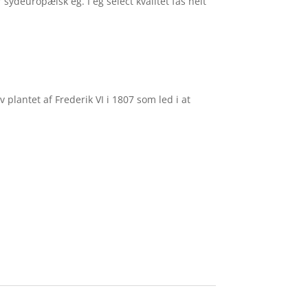
 sydeuropæisk eg. I eg select kvalitet fås helt
plantet af Frederik VI i 1807 som led i at