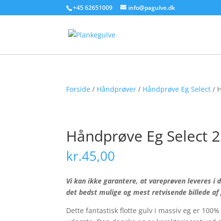
+45 62651009
info@pagulve.dk
Forside
/
Håndprøver
/
Håndprøve Eg Select
/ 
Håndprøve Eg Select 
kr.
45,00
Vi kan ikke garantere, at vareprøven leveres i
det bedst mulige og mest retvisende billede af 
Dette fantastisk flotte gulv i massiv eg er 10