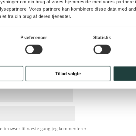
 Eg Select 22×160 ubehandlet”
oplysninger om din brug af vores hjemmeside med vores partnere i
.
Krævede felter er markeret med
*
ysepartnere. Vores partnere kan kombinere disse data med andr
et fra din brug af deres tjenester.
Præferencer
Statistik
Tillad valgte
e browser til næste gang jeg kommenterer.