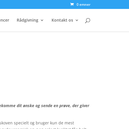
0 emner
encer
Rådgivning
Kontakt os
dekomme dit ønske og sende en prøve, der giver
 skoven specielt og bruger kun de mest