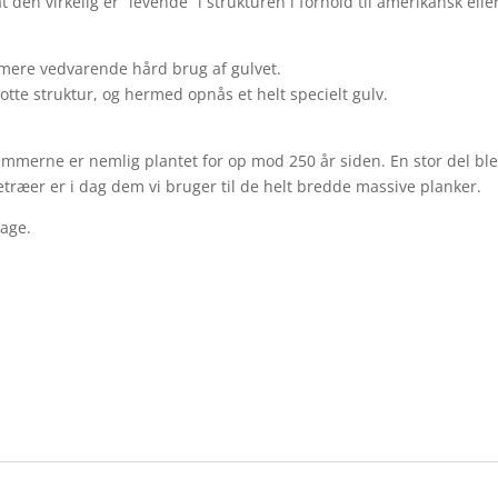
den virkelig er “levende” i strukturen i forhold til amerikansk eller
l mere vedvarende hård brug af gulvet.
otte struktur, og hermed opnås et helt specielt gulv.
mmerne er nemlig plantet for op mod 250 år siden. En stor del blev 
træer er i dag dem vi bruger til de helt bredde massive planker.
dage.