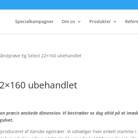
Specialkampagner
Om os
Produkter
Refer
Håndprøve Eg Select 22×160 ubehandlet
22×160 ubehandlet
 den præcis ønskede dimension. Vi bestræber os dog altid på at imø
gulvet.
0% produceret af danske egetræer. Vi udvælger hver enkelt stamme i