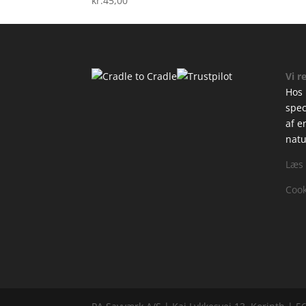
kr.
45,00
Vi r
Hos 
spec
af e
natu
Læs
Cook