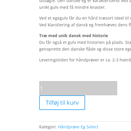
udsøgte. Den danske eg er karakteriseret ved at 
unikt gulv med få mindre knaster.
Ved et egegulv får du en hård træsort ideel ti
Ved klaroliering af dansk eg fremhæves dens fl
Træ med unik dansk med historie
Du får også et gulv med historien på plads. Sta
genoprette den danske flåde og disse store ege
Leveringstiden for håndprøver er ca. 2-3 hver
Håndprøve
Eg
Select
Tilføj til kurv
22x160
ubehandlet
antal
Kategori:
Håndprøve Eg Select