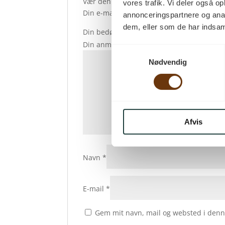
Vær den første til at anmelde “Håndprøve
vores trafik. Vi deler også 
Din e-mailadresse vil ikke blive publiceret
annonceringspartnere og anal
dem, eller som de har indsaml
Din bedømmelse
*
Din anmeldelse
*
Samtykkevalg
Nødvendig
Afvis
Navn
*
E-mail
*
Gem mit navn, mail og websted i denn