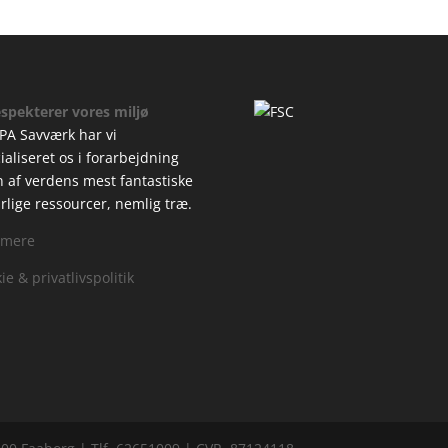
espekterer vores miljø
PA Savværk har vi
ialiseret os i forarbejdning
n af verdens mest fantastiske
rlige ressourcer, nemlig træ.
 mere
ie & privatlivspolitik