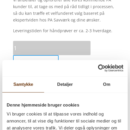
kunder til, at tage os med på råd tidligt i processen,
så du kan træffe et velfunderet valg baseret på
ekspertviden hos PA Savværk og dine ønsker.
Leveringstiden for håndprøver er ca. 2-3 hverdage.
Håndprøve
Douglas
Natur
Tilføj til kurv
22x160
ubehandlet
antal
Samtykke
Detaljer
Om
Kategori:
Håndprøve Douglas Natur
Beskrivelse
Denne hjemmeside bruger cookies
Anmeldelser (0)
Vi bruger cookies til at tilpasse vores indhold og
annoncer, til at vise dig funktioner til sociale medier og til
at analysere vores trafik. Vi deler også oplysninger om