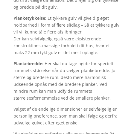
du til at vælge dimension. Det drejer sig om tykkelse
og bredde på dit gulv.
Planketykkelse:
Et tykkere gulv vil give dig øget
holdbarhed i form af flere slidlag – Så et tykkere gulv
vil vil kunne tåle flere afslibninger
Der kan selvfølgelig også være eksisterende
konstruktions-mæssige forhold i dit hus, hvor et
maks 22 mm tykt gulv er det mest oplagte.
Plankebredde:
Her skal du tage højde for specielt
rummets størrelse når du vælger plankebredde. Jo
større og bredere rum, desto mere harmonisk
udseende opnås med de bredere planker. Ved
mindre rum kan man udfylde rummets
størrelsesfornemmelse ved de smallere planker.
Valget af de endelige dimensioner er selvfølgelig en
personlig præference, som man skal følge og derfra
udvælge gulvet efter eget ønske.
Vi anbefaler og opfordrer alle vores kommende PA