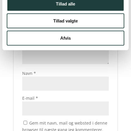
Tillad alle
Din bedømmelse
*
Din anmeldelse
*
Tillad valgte
Afvis
Navn
*
E-mail
*
Gem mit navn, mail og websted i denne
browser til næste gang jeg kommenterer.