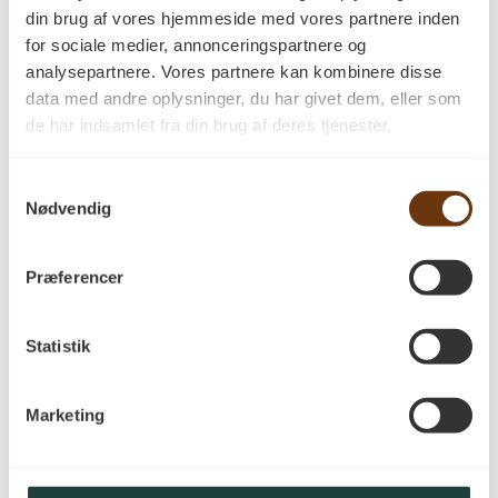
Beskrivelse
din brug af vores hjemmeside med vores partnere inden
Douglas Natur 22×160.
for sociale medier, annonceringspartnere og
analysepartnere. Vores partnere kan kombinere disse
Leveres ubehandlet.
data med andre oplysninger, du har givet dem, eller som
Kan monteres med gulvvarme.
de har indsamlet fra din brug af deres tjenester.
Håndprøve
Hent Datablad for Douglas Natur her.
Samtykkevalg
Nødvendig
Anmeldelser
Præferencer
Statistik
Der er endnu ikke nogle anmeldelser.
Vær den første til at anmelde “Håndprøve
Marketing
Douglas Natur 22×160 ubehandlet”
Din e-mailadresse vil ikke blive publiceret.
Krævede felter er markeret med
*