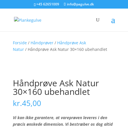
+45 62651009
info@pagulve.dk
Forside
/
Håndprøver
/
Håndprøve Ask
Natur
/ Håndprøve Ask Natur 30×160 ubehandlet
Håndprøve Ask Natur
30×160 ubehandlet
kr.
45,00
Vi kan ikke garantere, at vareprøven leveres i den
præcis ønskede dimension. Vi bestræber os dog altid