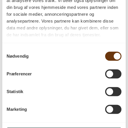
at analysere vores trafik. Vi deler også oplysninger om
din brug af vores hjemmeside med vores partnere inden
for sociale medier, annonceringspartnere og
Anmeldelser
analysepartnere. Vores partnere kan kombinere disse
data med andre oplysninger, du har givet dem, eller som
de har indsamlet fra din brug af deres tjenester.
Der er endnu ikke nogle anmeldelser.
Samtykkevalg
Vær den første til at anmelde “Håndprøve
Nødvendig
Ask Natur 30×160 ubehandlet”
Din e-mailadresse vil ikke blive publiceret.
Krævede felter er markeret med
*
Præferencer
Din bedømmelse
*
Din anmeldelse
*
Statistik
Marketing