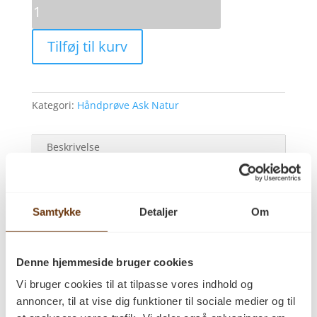
Håndprøve
Ask
Natur
Tilføj til kurv
30x160
ubehandlet
antal
Kategori:
Håndprøve Ask Natur
Beskrivelse
Anmeldelser (0)
Beskrivelse
Samtykke
Detaljer
Om
Ask Natur 30×160
Leveres ubehandlet
Denne hjemmeside bruger cookies
Med brunkerne
Vi bruger cookies til at tilpasse vores indhold og
Håndprøve
annoncer, til at vise dig funktioner til sociale medier og til