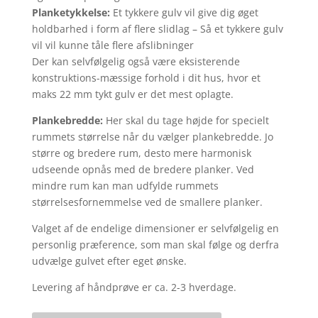
Planketykkelse:
Et tykkere gulv vil give dig øget
holdbarhed i form af flere slidlag – Så et tykkere gulv
vil vil kunne tåle flere afslibninger
Der kan selvfølgelig også være eksisterende
konstruktions-mæssige forhold i dit hus, hvor et
maks 22 mm tykt gulv er det mest oplagte.
Plankebredde:
Her skal du tage højde for specielt
rummets størrelse når du vælger plankebredde. Jo
større og bredere rum, desto mere harmonisk
udseende opnås med de bredere planker. Ved
mindre rum kan man udfylde rummets
størrelsesfornemmelse ved de smallere planker.
Valget af de endelige dimensioner er selvfølgelig en
personlig præference, som man skal følge og derfra
udvælge gulvet efter eget ønske.
Levering af håndprøve er ca. 2-3 hverdage.