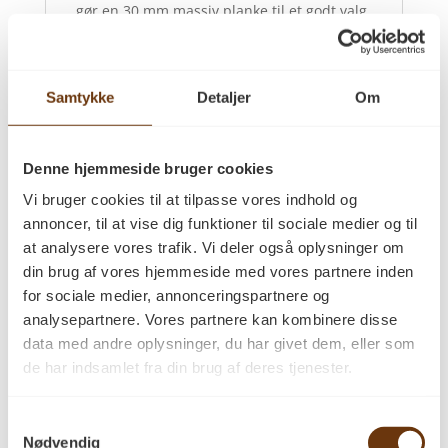
gør en 30 mm massiv planke til et godt valg
for dig, der ønsker en holdbar løsning.
En bredde på 180 mm giver et harmonisk
udtryk, der passer til mange forskellige
Samtykke
Detaljer
Om
rum. I større rum kan bredere planker
skabe mere ro og sammenhæng, mens
smallere dimensioner kan være med til at
Denne hjemmeside bruger cookies
understøtte mindre rum.
Vi bruger cookies til at tilpasse vores indhold og
Det vigtigste er at vælge den dimension,
annoncer, til at vise dig funktioner til sociale medier og til
der passer til boligens proportioner og den
at analysere vores trafik. Vi deler også oplysninger om
stemning, du ønsker at skabe.
din brug af vores hjemmeside med vores partnere inden
for sociale medier, annonceringspartnere og
Oplev kvaliteten hos PA
analysepartnere. Vores partnere kan kombinere disse
Savværk
data med andre oplysninger, du har givet dem, eller som
Hos PA Savværk har du mulighed for at se
de har indsamlet fra din brug af deres tjenester.
dit kommende gulv, før du beslutter dig. Du
kan opleve forskellige dimensioner, se
Samtykkevalg
eksempler på overfladebehandlinger og
Nødvendig