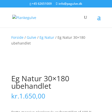
+45 62651009
info@pagulve.dk
Forside
/
Gulve
/
Eg Natur
/ Eg Natur 30×180
ubehandlet
Eg Natur 30×180
ubehandlet
kr.
1.650,00