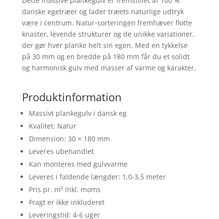
Dette massive plankegulv er fremstillet af 100 %
danske egetræer og lader træets naturlige udtryk
være i centrum. Natur-sorteringen fremhæver flotte
knaster, levende strukturer og de unikke variationer,
der gør hver planke helt sin egen. Med en tykkelse
på 30 mm og en bredde på 180 mm får du et solidt
og harmonisk gulv med masser af varme og karakter.
Produktinformation
Massivt plankegulv i dansk eg
Kvalitet: Natur
Dimension: 30 × 180 mm
Leveres ubehandlet
Kan monteres med gulvvarme
Leveres i faldende længder: 1,0-3,5 meter
Pris pr. m² inkl. moms
Fragt er ikke inkluderet
Leveringstid: 4-6 uger