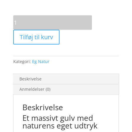
Eg
Natur
30x180
Tilføj til kurv
ubehandlet
antal
Kategori:
Eg Natur
Beskrivelse
Anmeldelser (0)
Beskrivelse
Et massivt gulv med
naturens eget udtryk