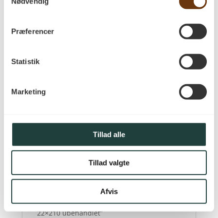
Nødvendig
se forskellige dimensioner, få inspiration til
overfladebehandlinger og følge processen
fra træstamme til færdigt plankegulv.
Præferencer
PA Savværk har arbejdet med træ siden
1885, og erfaringen mærkes i hele
Statistik
processen – fra udvælgelsen af træet til det
færdige gulv. Besøg savværket i Korinth på
Fyn, mød de dygtige specialister og få
Marketing
rådgivning til at finde det plankegulv, der
passer bedst til dit hjem.
Tillad alle
Anmeldelser
Tillad valgte
Der er endnu ikke nogle anmeldelser.
Afvis
Vær den første til at anmelde “Eg Natur
22×210 ubehandlet”