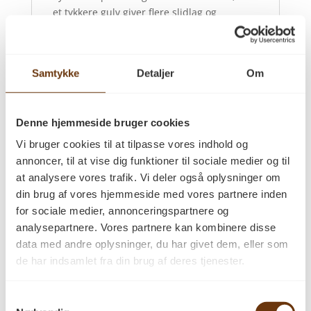
et tykkere gulv giver flere slidlag og
mulighed for flere afslibninger gennem
tiden. Samtidig kan eksisterende
konstruktionsforhold i boligen have
Samtykke
Detaljer
Om
betydning for, hvilken tykkelse der passer
bedst.
Bredden på plankerne er med til at forme
Denne hjemmeside bruger cookies
rummets stemning. De bredere planker
Vi bruger cookies til at tilpasse vores indhold og
skaber ofte et roligt og eksklusivt udtryk i
annoncer, til at vise dig funktioner til sociale medier og til
større rum, mens smallere dimensioner kan
at analysere vores trafik. Vi deler også oplysninger om
være med til at understøtte mindre rum.
din brug af vores hjemmeside med vores partnere inden
Det vigtigste er at vælge den løsning, der
for sociale medier, annonceringspartnere og
passer til både boligen og dine ønsker.
analysepartnere. Vores partnere kan kombinere disse
Oplev dit kommende
data med andre oplysninger, du har givet dem, eller som
gulv hos PA Savværk
de har indsamlet fra din brug af deres tjenester.
Hos PA Savværk har du mulighed for at
opleve gulvet, før du beslutter dig. Du kan
Samtykkevalg