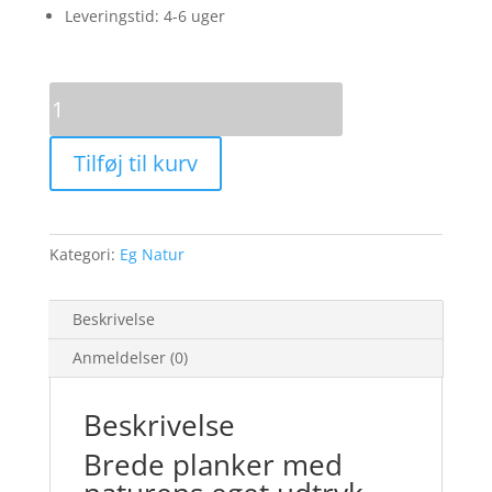
Leveringstid: 4-6 uger
Eg
Natur
22x210
Tilføj til kurv
ubehandlet
antal
Kategori:
Eg Natur
Beskrivelse
Anmeldelser (0)
Beskrivelse
Brede planker med