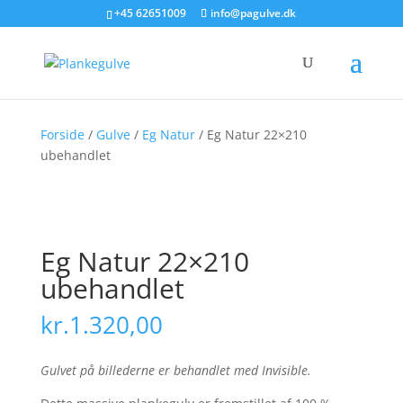
+45 62651009
info@pagulve.dk
Forside
/
Gulve
/
Eg Natur
/ Eg Natur 22×210
ubehandlet
Eg Natur 22×210
ubehandlet
kr.
1.320,00
Gulvet på billederne er behandlet med Invisible.