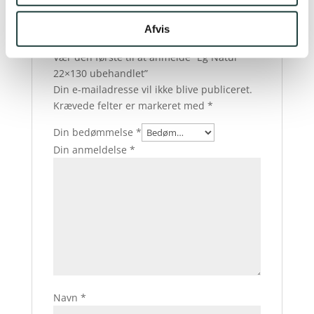
Der er endnu ikke nogle anmeldelser.
Afvis
Vær den første til at anmelde “Eg Natur
22×130 ubehandlet”
Din e-mailadresse vil ikke blive publiceret.
Krævede felter er markeret med
*
Din bedømmelse
*
Din anmeldelse
*
Navn
*