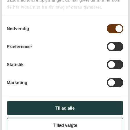
de har indsamlet fra din brug af deres tjenester.
Hos PA Savværk kan du opleve dit
kommende gulv, inden du beslutter dig.
Her kan du se de forskellige
Samtykkevalg
plankedimensioner, opleve forskellige
Nødvendig
overfladebehandlinger og følge hele
processen fra træstamme til færdigt
Præferencer
plankegulv.
PA Savværk har arbejdet med træ siden
Statistik
1885, og den mangeårige erfaring mærkes i
både materialevalg, håndværk og
rådgivning. Besøg savværket i Korinth på
Marketing
Fyn, mød specialisterne og få hjælp til at
finde det plankegulv, der passer bedst til
dit hjem.
Tillad alle
Anmeldelser
Tillad valgte