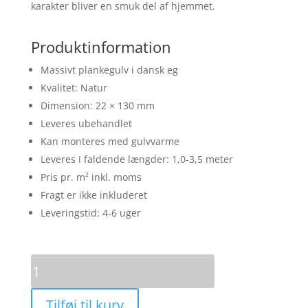
karakter bliver en smuk del af hjemmet.
Produktinformation
Massivt plankegulv i dansk eg
Kvalitet: Natur
Dimension: 22 × 130 mm
Leveres ubehandlet
Kan monteres med gulvvarme
Leveres i faldende længder: 1,0-3,5 meter
Pris pr. m² inkl. moms
Fragt er ikke inkluderet
Leveringstid: 4-6 uger
Eg
Natur
22x130
Tilføj til kurv