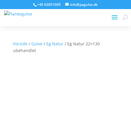
+45 62651009
info@pagulve.dk
Forside
/
Gulve
/
Eg Natur
/ Eg Natur 22×130
ubehandlet