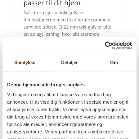
passer til dit hjem
Når du vælger plankegulv, er
dimensionerne med til at forme rummets
samlede udtryk. Et 22 mm tykt gulv er ofte
en oplagt løsning, hvor eksisterende
konstruktionsforhold spiller ind, samtidig
med at den massive opbygning sikrer et
holdbart gulv med mulighed for afslibning
gennem årene.
Samtykke
Detaljer
Om
Plankebredden har også betydning for
oplevelsen af rummet. Smalle planker kan
Denne hjemmeside bruger cookies
give mindre rum et harmonisk udtryk, mens
Vi bruger cookies til at tilpasse vores indhold og
bredere planker ofte understreger
annoncer, til at vise dig funktioner til sociale medier og til
rummets størrelse. Den rigtige løsning
at analysere vores trafik. Vi deler også oplysninger om
afhænger både af boligen og af den
din brug af vores hjemmeside med vores partnere inden
stemning, du ønsker at skabe.
for sociale medier, annonceringspartnere og
Oplev forskellen hos PA
analysepartnere. Vores partnere kan kombinere disse
Savværk
data med andre oplysninger, du har givet dem, eller som