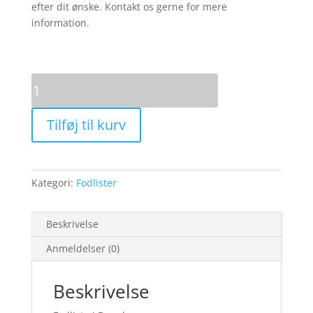
efter dit ønske. Kontakt os gerne for mere
information.
Douglas
Fodliste
20x70
Tilføj til kurv
mm
antal
Kategori:
Fodlister
Beskrivelse
Anmeldelser (0)
Beskrivelse