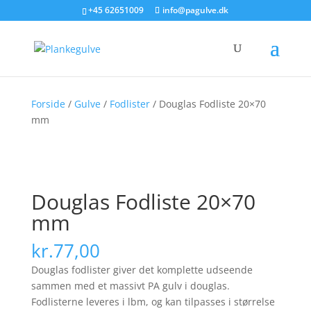
+45 62651009
info@pagulve.dk
Forside
/
Gulve
/
Fodlister
/ Douglas Fodliste 20×70
mm
Douglas Fodliste 20×70
mm
kr.
77,00
Douglas fodlister giver det komplette udseende
sammen med et massivt PA gulv i douglas.
Fodlisterne leveres i lbm, og kan tilpasses i størrelse