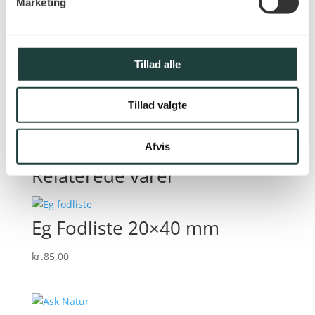
Marketing
Gem mit navn, mail og websted i denne
browser til næste gang jeg kommenterer.
Tillad alle
Tillad valgte
Afvis
Relaterede varer
Eg Fodliste 20×40 mm
kr.
85,00