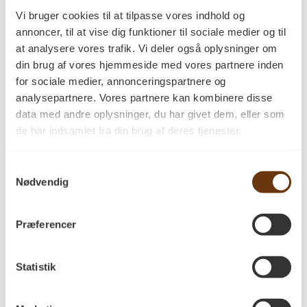
Fodliste 20×70 mm”
Vi bruger cookies til at tilpasse vores indhold og
Din e-mailadresse vil ikke blive publiceret.
annoncer, til at vise dig funktioner til sociale medier og til
Krævede felter er markeret med
*
at analysere vores trafik. Vi deler også oplysninger om
din brug af vores hjemmeside med vores partnere inden
Din bedømmelse
*
for sociale medier, annonceringspartnere og
Din anmeldelse
*
analysepartnere. Vores partnere kan kombinere disse
data med andre oplysninger, du har givet dem, eller som
de har indsamlet fra din brug af deres tjenester.
Samtykkevalg
Nødvendig
Præferencer
Navn
*
Statistik
E-mail
*