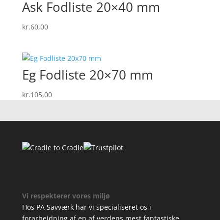
Ask Fodliste 20×40 mm
kr.
60,00
Eg Fodliste 20×70 mm
kr.
105,00
Vi respekterer vores miljø
Hos PA Savværk har vi specialiseret os i
forarbejdning af en af verdens mest fantastiske