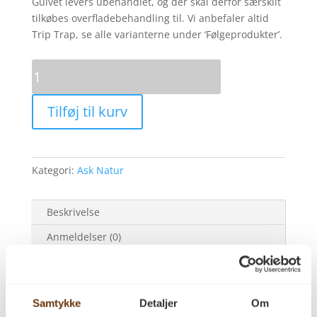
Gulvet levers ubehandlet, og der skal derfor særskilt
tilkøbes overfladebehandling til. Vi anbefaler altid
Trip Trap, se alle varianterne under ‘Følgeprodukter’.
Ask
Natur
30x160
Tilføj til kurv
ubehandlet
antal
Kategori:
Ask Natur
Beskrivelse
Anmeldelser (0)
Beskrivelse
Samtykke
Detaljer
Om
Ask Natur 30×160