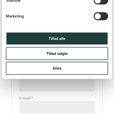
Statistik
Din e-mailadresse vil ikke blive publiceret.
Krævede felter er markeret med
*
Marketing
Din bedømmelse
*
Din anmeldelse
*
Tillad alle
Tillad valgte
Afvis
Navn
*
E-mail
*