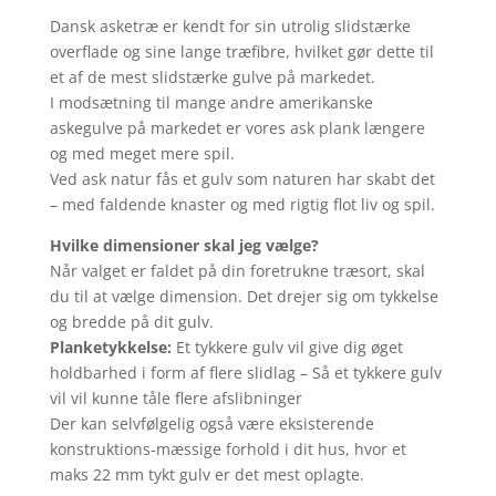
Dansk asketræ er kendt for sin utrolig slidstærke
overflade og sine lange træfibre, hvilket gør dette til
et af de mest slidstærke gulve på markedet.
I modsætning til mange andre amerikanske
askegulve på markedet er vores ask plank længere
og med meget mere spil.
Ved ask natur fås et gulv som naturen har skabt det
– med faldende knaster og med rigtig flot liv og spil.
Hvilke dimensioner skal jeg vælge?
Når valget er faldet på din foretrukne træsort, skal
du til at vælge dimension. Det drejer sig om tykkelse
og bredde på dit gulv.
Planketykkelse:
Et tykkere gulv vil give dig øget
holdbarhed i form af flere slidlag – Så et tykkere gulv
vil vil kunne tåle flere afslibninger
Der kan selvfølgelig også være eksisterende
konstruktions-mæssige forhold i dit hus, hvor et
maks 22 mm tykt gulv er det mest oplagte.