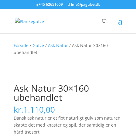
+45 62651009
info@pagulve.dk
Forside
/
Gulve
/
Ask Natur
/ Ask Natur 30×160
ubehandlet
Ask Natur 30×160
ubehandlet
kr.
1.110,00
Dansk ask natur er et flot naturligt gulv som naturen
skabte det med knaster og spil, der samtidig er en
hård træsort.