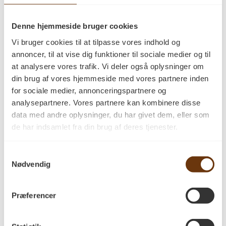
Leveres ubehandlet
Med brunkerne
Denne hjemmeside bruger cookies
Kan monteres med gulvvarme
Vi bruger cookies til at tilpasse vores indhold og
Leveres i faldende længder: 1,0-3,5
annoncer, til at vise dig funktioner til sociale medier og til
meter.
at analysere vores trafik. Vi deler også oplysninger om
Pris pr. m2 inkl. moms.
din brug af vores hjemmeside med vores partnere inden
Fragt ikke inkluderet i pris
for sociale medier, annonceringspartnere og
Leveringstid 4-6 uger.
analysepartnere. Vores partnere kan kombinere disse
data med andre oplysninger, du har givet dem, eller som
de har indsamlet fra din brug af deres tjenester.
Anmeldelser
Samtykkevalg
Nødvendig
Der er endnu ikke nogle anmeldelser.
Præferencer
Vær den første til at anmelde “Ask Natur
30×160 ubehandlet”