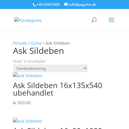
+45 62651009
info@pagulve.dk
Forside
/
Gulve
/ Ask Sildeben
Ask Sildeben
Viser 3 resultater
Ask Sildeben 16x135x540
ubehandlet
kr.
920,00