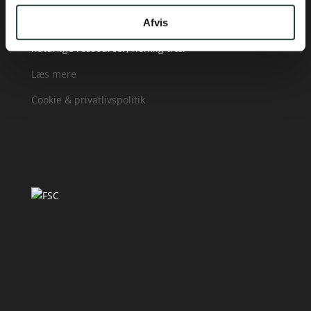
Vi respekterer vores miljø
Hos PA Savværk har vi specialiseret os i
Afvis
forarbejdning af en af verdens mest fantastiske
naturlige ressourcer, nemlig træ.
Læs mere
Cookie & privatlivspolitik