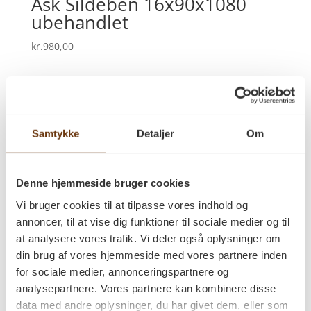
Ask Sildeben 16x90x1080
ubehandlet
kr.
980,00
Ask Sildeben 16x90x540
ubehandlet
Samtykke
Detaljer
Om
kr.
920,00
Denne hjemmeside bruger cookies
Vi bruger cookies til at tilpasse vores indhold og
annoncer, til at vise dig funktioner til sociale medier og til
at analysere vores trafik. Vi deler også oplysninger om
Seneste kommentarer
din brug af vores hjemmeside med vores partnere inden
for sociale medier, annonceringspartnere og
Arkiver
analysepartnere. Vores partnere kan kombinere disse
data med andre oplysninger, du har givet dem, eller som