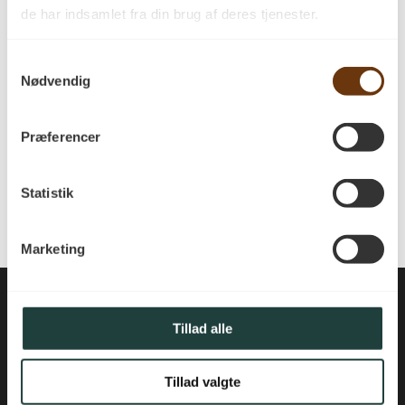
de har indsamlet fra din brug af deres tjenester.
Kategorier
Ingen kategorier
Samtykkevalg
Nødvendig
Meta
Log ind
Præferencer
Indlægsfeed
Kommentarfeed
Statistik
WordPress.org
Marketing
Tillad alle
Tillad valgte