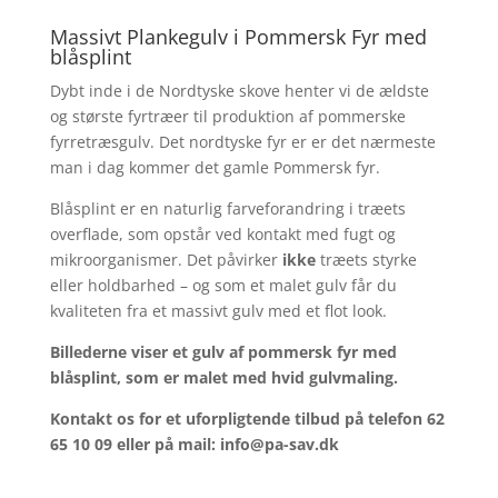
oprindelige
aktuelle
pris
pris
Massivt Plankegulv i Pommersk Fyr med
var:
er:
blåsplint
kr.660,00.
kr.396,00.
Dybt inde i de Nordtyske skove henter vi de ældste
og største fyrtræer til produktion af pommerske
fyrretræsgulv. Det nordtyske fyr er er det nærmeste
man i dag kommer det gamle Pommersk fyr.
Blåsplint er en naturlig farveforandring i træets
overflade, som opstår ved kontakt med fugt og
mikroorganismer. Det påvirker
ikke
træets styrke
eller holdbarhed – og som et malet gulv får du
kvaliteten fra et massivt gulv med et flot look.
Billederne viser et gulv af pommersk fyr med
blåsplint, som er malet med hvid gulvmaling.
Kontakt os for et uforpligtende tilbud på telefon 62
65 10 09 eller på mail: info@pa-sav.dk