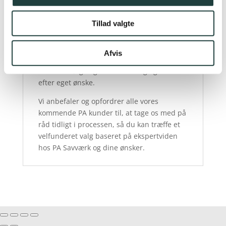
kan man udfylde rummets
størrelsesfornemmelse ved de smallere
Tillad valgte
planker.
Valget af de endelige dimensioner er
Afvis
selvfølgelig en personlig præference, som
man skal følge og derfra udvælge gulvet
efter eget ønske.
Vi anbefaler og opfordrer alle vores
kommende PA kunder til, at tage os med på
råd tidligt i processen, så du kan træffe et
velfunderet valg baseret på ekspertviden
hos PA Savværk og dine ønsker.