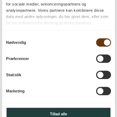
for sociale medier, annonceringspartnere og
Hvilke dimensioner skal jeg vælge?
analysepartnere. Vores partnere kan kombinere disse
Når valget er faldet på din foretrukne
træsort, skal du til at vælge dimension. Det
data med andre oplysninger, du har givet dem, eller som
drejer sig om tykkelse og bredde på dit
de har indsamlet fra din brug af deres tjenester.
gulv.
Samtykkevalg
Planketykkelse:
Et tykkere gulv vil give dig
Nødvendig
øget holdbarhed i form af flere slidlag – Så
et tykkere gulv vil vil kunne tåle flere
afslibninger
Præferencer
Der kan selvfølgelig også være eksisterende
konstruktionsmæssige forhold i dit hus,
hvor et maks. 22 mm tykt gulv er det mest
Statistik
oplagte.
Plankebredde:
Her skal du tage højde for
Marketing
specielt rummets størrelse når du vælger
plankebredde. Jo større og bredere rum,
desto mere harmonisk udseende opnås
med de bredere planker. Ved mindre rum
Tillad alle