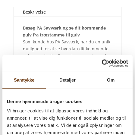
Beskrivelse
Besøg PA Savværk og se dit kommende
gulv fra træstamme til gulv
Som kunde hos PA Savværk, har du en unik
mulighed for at se hvordan dit kommende
gulv ser ud, alle dimensioner og eksempler
på overfladebehandlinger, samt personligt
opleve hvordan dit gulv bliver forvandlet fra
trækævle til dit drømmegulv.
Samtykke
Detaljer
Om
PA Savværk har arbejdet med træ siden
1885, og det kan ses og fornemmes, når
man står midt i savværket. Så kom og mød
Denne hjemmeside bruger cookies
de dygtige specialister, der laver netop dit
Vi bruger cookies til at tilpasse vores indhold og
gulv lige her på savværket i Korinth, Fyn.
annoncer, til at vise dig funktioner til sociale medier og til
Dansk kvalitet og danske
at analysere vores trafik. Vi deler også oplysninger om
håndværkstraditioner går hånd i hånd.
din brug af vores hjemmeside med vores partnere inden