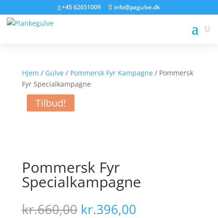
+45 62651009
info@pagulve.dk
Hjem
/
Gulve
/
Pommersk Fyr Kampagne
/ Pommersk
Fyr Specialkampagne
Tilbud!
Pommersk Fyr
Specialkampagne
Den
Den
kr.
660,00
kr.
396,00