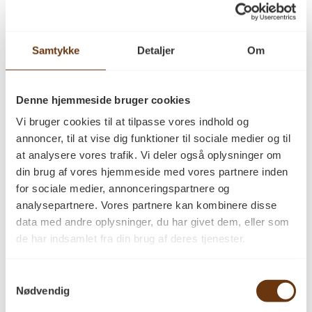
antal
Beskrivelse
Samtykke
Detaljer
Om
Anmeldelser (0)
Denne hjemmeside bruger cookies
Vi har
ikke
mulighed for at stå for fragten
af dette brændeprodukt. Skal afhentes.
Vi bruger cookies til at tilpasse vores indhold og
Kontakt os direkte på tlf. 62651009.
annoncer, til at vise dig funktioner til sociale medier og til
at analysere vores trafik. Vi deler også oplysninger om
din brug af vores hjemmeside med vores partnere inden
Relaterede varer
for sociale medier, annonceringspartnere og
Tilbud!
analysepartnere. Vores partnere kan kombinere disse
data med andre oplysninger, du har givet dem, eller som
Tørt kappet
de har indsamlet fra din brug af deres tjenester.
blandet
brænde 20
Samtykkevalg
rm/27 ksm
Nødvendig