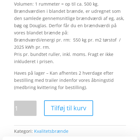
Volumen: 1 rummeter = op til ca. 500 kg.
Brændværdien i blandet brænde, er udregnet som
den samlede gennemsnitlige brændværdi af eg, ask,
bøg og Douglas. Derfor får du en brændværdi på
vores blandet brænde på:
Brændværdi/energi pr. rm: 550 kg pr. m2 tørstof /
2025 kWh pr. rm.
Pris pr. bundtet ruller, inkl. moms. Fragt er ikke
inkluderet i prisen.
Haves på lager – Kan afhentes 2 hverdage efter
bestilling med trailer indenfor vores åbningstid
(medbring kvittering for bestilling).
Brænde
Tilføj til kurv
industri
bundtet
ruller
Kategori:
Kvalitetsbrænde
1
rummeter