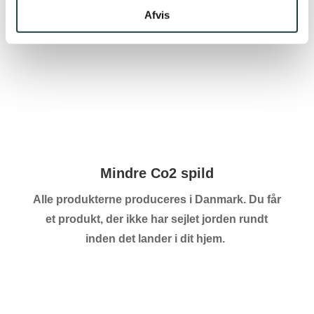
Hos PA Savværk kan du altid ringe eller skrive
Afvis
os. Vi står klar med svar på alle de spørgsmål
du måtte have på hjertet.
Mindre Co2 spild
Alle produkterne produceres i Danmark. Du får
et produkt, der ikke har sejlet jorden rundt
inden det lander i dit hjem.