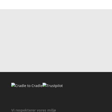
Se flere referencer
Gå tilbage til referencer
Vi respekterer vores miljø