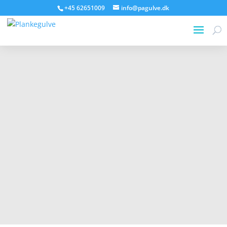
+45 62651009
info@pagulve.dk
Flot Lærk
Beklædning
Ekstrem holdbar lærk til dig der ønsker at bygge
med en lang holdbarhed og flot udseende.